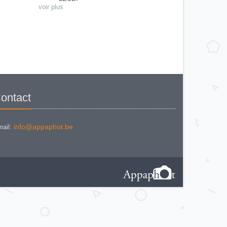
PAP CHRONOSCOPE
voir plus
PHOTOMETRE INFAILLIBLE
PRACTOS I
PRACTOS II
TELE-BEWI
Watkins Bee Meter
ontact
info@appaphot.be
ail: