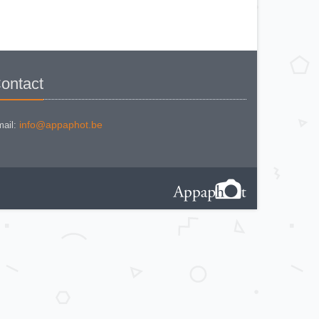
NIKON COOLPIX P 310
NIKON COOLPIX P 5100
NIKON COOLPIX P 7000
NIKON COOLPIX S 220
NIKON COOLPIX S 2700
NIKON COOLPIX S 560
NIKON COOLPIX S 6300
NIKON D 70
NIKON D 80
ontact
NIKON D3200
NIKON D70 S
Nikon EL2
Nikon EM
Nikon EM 2
info@appaphot.be
ail:
Nikon F + Winder F-36
NIKON F APOLLO PHOTOMIC FTN
Nikon F Black
NIKON F EYELEVEL (1960)
Nikon F Eyelevel 1961
Nikon F Photomic
Nikon F Photomic 2
Nikon F Photomic FTn
Nikon F Photomic T
Nikon F Photomic Tn Black
Nikon F waistlevel 1964
Nikon F100
Nikon F2 Photomic
Nikon F2 Waistlevel
NIKON F2A
Nikon F2AS Photomic
Nikon F2S Photomic
Nikon F2SB
Nikon F3
NIKON F3 - 180 mm
Nikon F3 / T