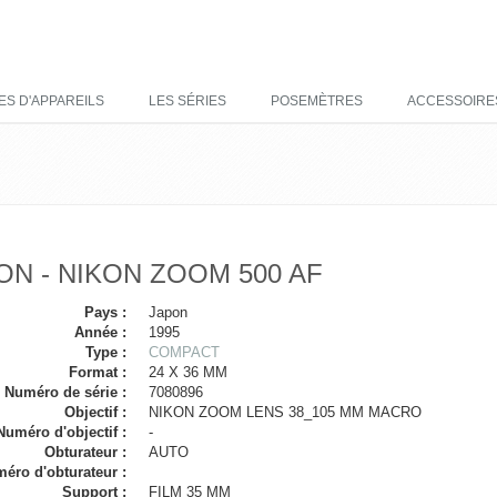
ES D'APPAREILS
LES SÉRIES
POSEMÈTRES
ACCESSOIRE
ON - NIKON ZOOM 500 AF
Pays :
Japon
Année :
1995
Type :
COMPACT
Format :
24 X 36 MM
Numéro de série :
7080896
Objectif :
NIKON ZOOM LENS 38_105 MM MACRO
Numéro d'objectif :
-
Obturateur :
AUTO
éro d'obturateur :
Support :
FILM 35 MM