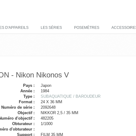
ES D'APPAREILS
LES SÉRIES
POSEMÈTRES
ACCESSOIRE
ON - Nikon Nikonos V
Pays :
Japon
Année :
1984
Type :
SUBAQUATIQUE / BAROUDEUR
Format :
24 X 36 MM
Numéro de série :
2092648
Objectif :
NIKKOR 2,5 / 35 MM
Numéro d'objectif :
482205
Obturateur :
1/1000
éro d'obturateur :
Support :
FILM 35 MM