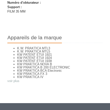
Numéro d'obturateur :
Support :
FILM 35 MM
Appareils de la marque
K.W. PRAKTICA MTL3
K.W. PRAKTICA MTL5
KW PATENT ETUI 1921
KW PATENT ETUI 1924
KW PATENT ETUI 1938
KW PRAKTICA NOVA B
KW PRAKTICA B 200 ELECTRONIC
KW PRAKTICA BCA Electronic
KW PRAKTICA FX 3
KW PRAKTICA IV
KW PRAKTICA L
voir plus
KW PRAKTICA LB
KW PRAKTICA LLC
KW PRAKTICA LTL 3
KW PRAKTICA NOVA
KW PRAKTICA PL NOVA 1B
KW PRAKTICA PLC2
KW PRAKTICA SUPER TL
KW PRAKTICA SUPER TL3
KW PRAKTIFLEX 1946