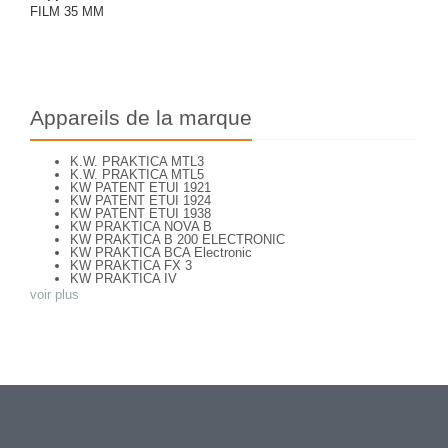
FILM 35 MM
Appareils de la marque
K.W. PRAKTICA MTL3
K.W. PRAKTICA MTL5
KW PATENT ETUI 1921
KW PATENT ETUI 1924
KW PATENT ETUI 1938
KW PRAKTICA NOVA B
KW PRAKTICA B 200 ELECTRONIC
KW PRAKTICA BCA Electronic
KW PRAKTICA FX 3
KW PRAKTICA IV
KW PRAKTICA L
voir plus
KW PRAKTICA LB
KW PRAKTICA LLC
KW PRAKTICA LTL 3
KW PRAKTICA NOVA
KW PRAKTICA PL NOVA 1B
KW PRAKTICA PL NOVA I
KW PRAKTICA PLC2
KW PRAKTICA SUPER TL
KW PRAKTICA SUPER TL3
KW PRAKTINA FX
Praktica IV F
Praktica LTL 3 black