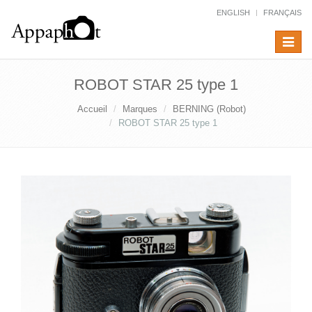
ENGLISH
FRANÇAIS
Toggle
navigat
ROBOT STAR 25 type 1
Accueil
Marques
BERNING (Robot)
ROBOT STAR 25 type 1