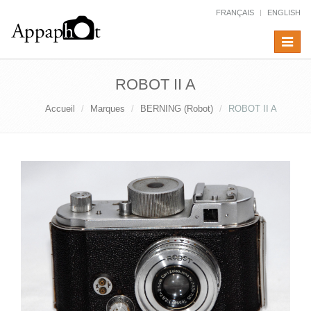
FRANÇAIS
ENGLISH
Toggle
navigat
ROBOT II A
Accueil
Marques
BERNING (Robot)
ROBOT II A