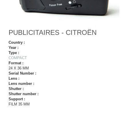
PUBLICITAIRES - CITROËN
Country :
Year :
Type :
COMPACT
Format :
24 X 36 MM
Serial Number :
Lens :
Lens number :
Shutter :
Shutter number :
Support :
FILM 35 MM