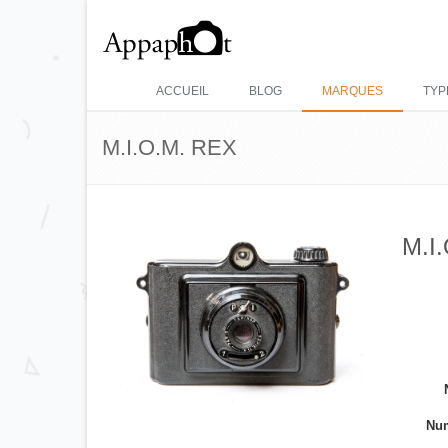
ACCUEIL
BLOG
MARQUES
TYP
M.I.O.M. REX
M.I
Num