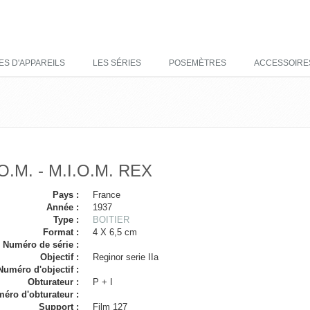
ES D'APPAREILS
LES SÉRIES
POSEMÈTRES
ACCESSOIRE
.O.M. - M.I.O.M. REX
Pays :
France
Année :
1937
Type :
BOITIER
Format :
4 X 6,5 cm
Numéro de série :
Objectif :
Reginor serie IIa
Numéro d'objectif :
Obturateur :
P + I
éro d'obturateur :
Support :
Film 127