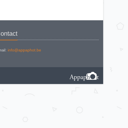
ontact
info@appaphot.be
ail: