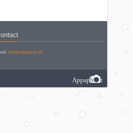
ontact
info@appaphot.be
ail: