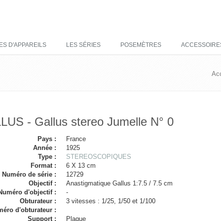
ES D'APPAREILS
LES SÉRIES
POSEMÈTRES
ACCESSOIRE
Acc
US - Gallus stereo Jumelle N° 0
Pays :
France
Année :
1925
Type :
STEREOSCOPIQUES
Format :
6 X 13 cm
Numéro de série :
12729
Objectif :
Anastigmatique Gallus 1:7.5 / 7.5 cm
Numéro d'objectif :
-
Obturateur :
3 vitesses : 1/25, 1/50 et 1/100
éro d'obturateur :
Support :
Plaque