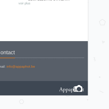
BEWI ELECTRO TYP 56
voir plus
BEWI QUICK
CAPITAL
CONCAVA TESSINA
DEJUR
DEJUR ANSCO MODELE 50
DEJUR DUAL PROFESSIONNAL
DIRECTOR - NORWOOD
DIRECTOR C
DIRECTOR BROCKWAY M3
DIRECTOR NORWOOD B
DORN NEUSTADT PRIMAT
DORN NEUSTADT PRIX
DREM ELECTRO
EOS
Excelsior
ontact
FOOTCANDLES TYPE 213
FRIHO FRIHOLUX
GENERAL ELECTRIC EXPOSURE
METER 8DW58Y44
GENERAL ELECTRIC TYPE PR1
info@appaphot.be
ail:
G-M LABO - SKAN
GOSSEN BISIX
GOSSEN CIMBRUX
GOSSEN KELVILUX
GOSSEN SIXON
GOSSEN SIXTI
GOSSEN SIXTICOLOR
GOSSEN SIXTINO
GOSSEN SIXTINO 2
GOSSEN SIXTOMAT crème
GOSSEN SIXTOMAT noire
GOSSEN SIXTUS
GOSSEN TRISIX