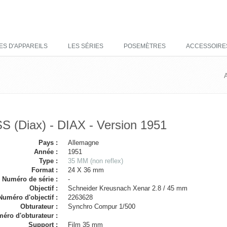
ES D'APPAREILS
LES SÉRIES
POSEMÈTRES
ACCESSOIRE
 (Diax) - DIAX - Version 1951
Pays :
Allemagne
Année :
1951
Type :
35 MM (non reflex)
Format :
24 X 36 mm
Numéro de série :
-
Objectif :
Schneider Kreusnach Xenar 2.8 / 45 mm
Numéro d'objectif :
2263628
Obturateur :
Synchro Compur 1/500
éro d'obturateur :
Support :
Film 35 mm