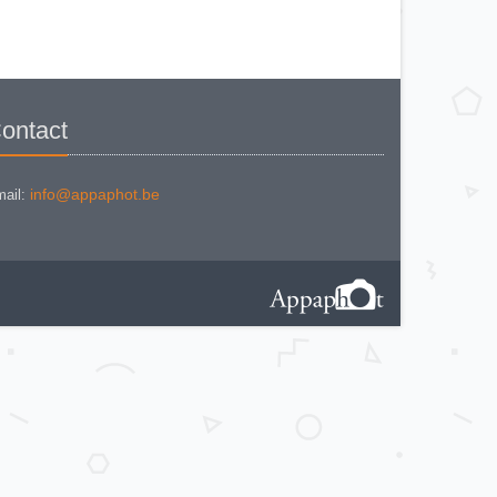
ontact
info@appaphot.be
ail: