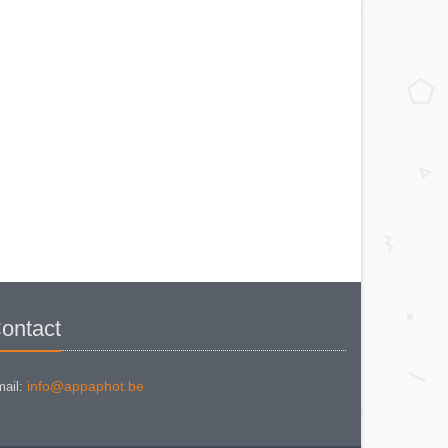
ontact
info@appaphot.be
ail: