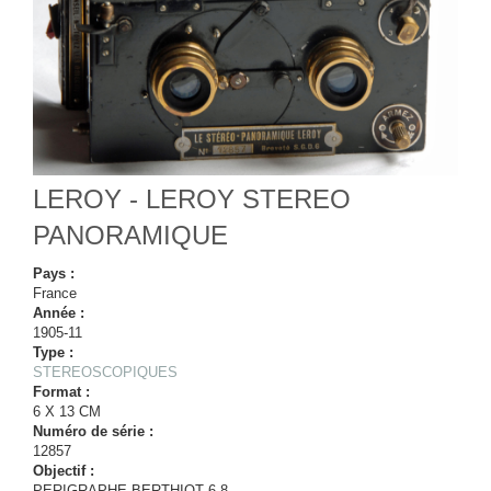
LEROY - LEROY STEREO
PANORAMIQUE
Pays :
France
Année :
1905-11
Type :
STEREOSCOPIQUES
Format :
6 X 13 CM
Numéro de série :
12857
Objectif :
PERIGRAPHE BERTHIOT 6,8