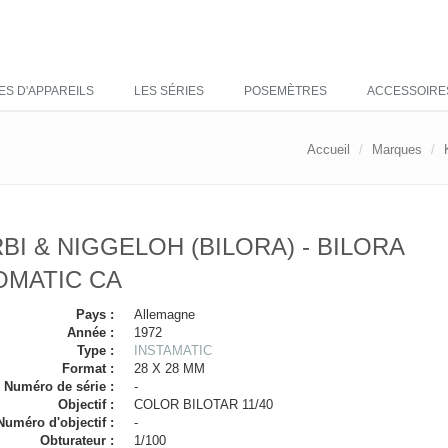
ES D'APPAREILS
LES SÉRIES
POSEMÈTRES
ACCESSOIRE
Accueil
Marques
BI & NIGGELOH (BILORA) - BILORA
OMATIC CA
Pays :
Allemagne
Année :
1972
Type :
INSTAMATIC
Format :
28 X 28 MM
Numéro de série :
-
Objectif :
COLOR BILOTAR 11/40
Numéro d'objectif :
-
Obturateur :
1/100