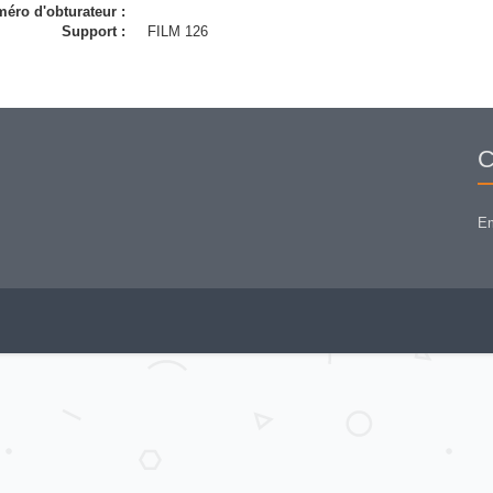
éro d'obturateur :
Support :
FILM 126
C
Em