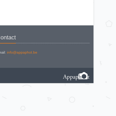
ontact
info@appaphot.be
ail: