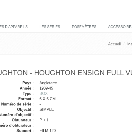
ES D'APPAREILS
LES SÉRIES
POSEMÈTRES
ACCESSOIRE
Accueil
Ma
GHTON - HOUGHTON ENSIGN FULL V
Pays :
Angleterre
Année :
1939-45
Type :
BOX
Format :
6 X 6 CM
Numéro de série :
-
Objectif :
SIMPLE
Numéro d'objectif :
-
Obturateur :
P + I
éro d'obturateur :
Support :
FILM 120