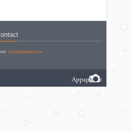
6 CARBINE TROPICAL
ontact
info@appaphot.be
ail: