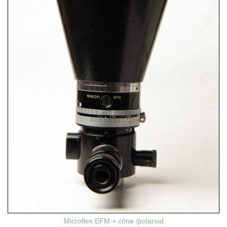
Microflex EFM + cône /polaroid